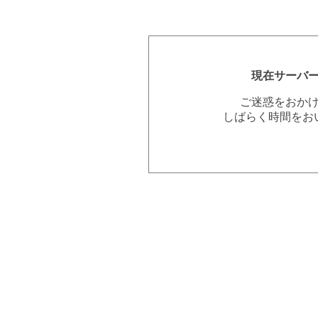
現在サーバ
ご迷惑をおか
しばらく時間をお