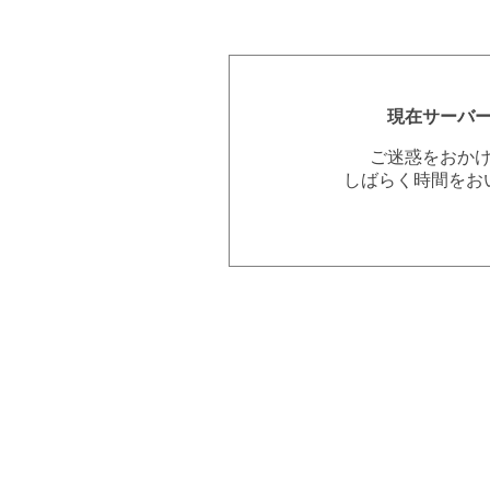
現在サーバ
ご迷惑をおか
しばらく時間をお