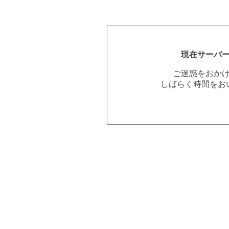
現在サーバ
ご迷惑をおか
しばらく時間をお