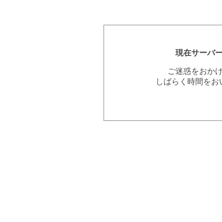
現在サーバ
ご迷惑をおか
しばらく時間をお