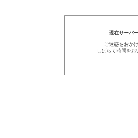
現在サーバ
ご迷惑をおか
しばらく時間をお