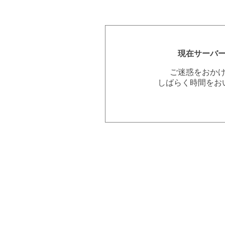
現在サーバ
ご迷惑をおか
しばらく時間をお