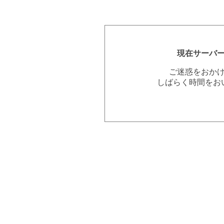
現在サーバ
ご迷惑をおか
しばらく時間をお