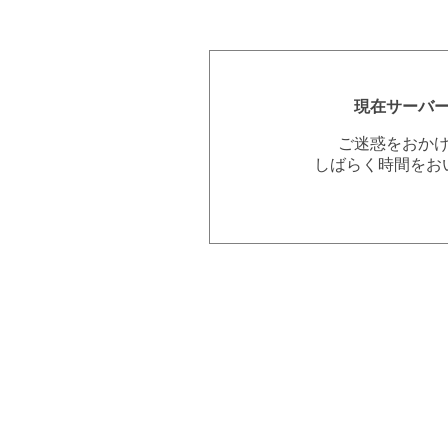
現在サーバ
ご迷惑をおか
しばらく時間をお