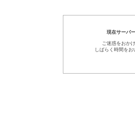
現在サーバ
ご迷惑をおか
しばらく時間をお