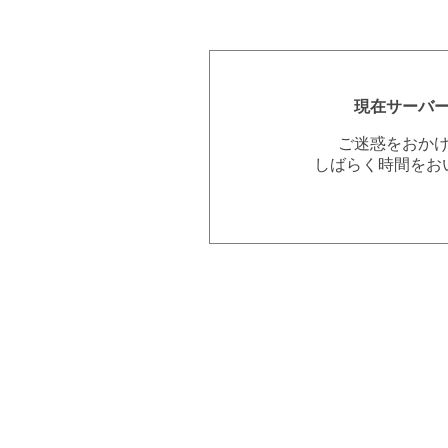
現在サーバ
ご迷惑をおか
しばらく時間をお