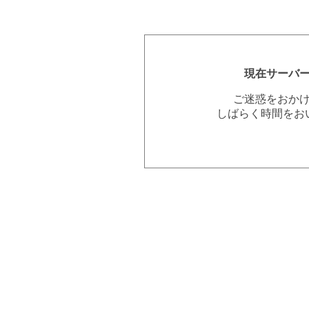
現在サーバ
ご迷惑をおか
しばらく時間をお