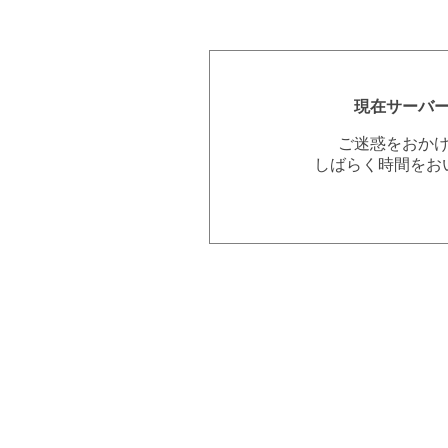
現在サーバ
ご迷惑をおか
しばらく時間をお