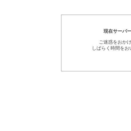
現在サーバ
ご迷惑をおか
しばらく時間をお