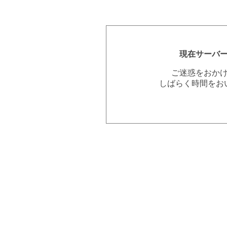
現在サーバ
ご迷惑をおか
しばらく時間をお