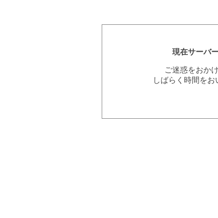
現在サーバ
ご迷惑をおか
しばらく時間をお