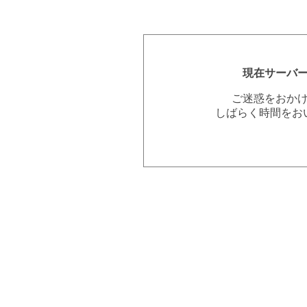
現在サーバ
ご迷惑をおか
しばらく時間をお