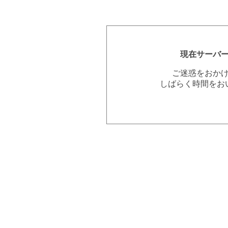
現在サーバ
ご迷惑をおか
しばらく時間をお