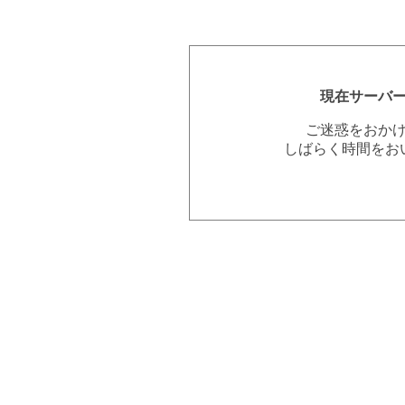
現在サーバ
ご迷惑をおか
しばらく時間をお