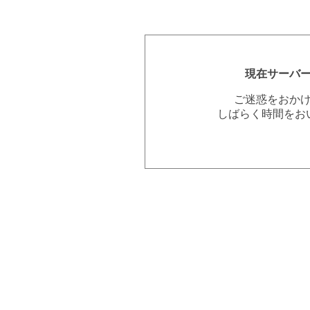
現在サーバ
ご迷惑をおか
しばらく時間をお