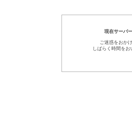
現在サーバ
ご迷惑をおか
しばらく時間をお