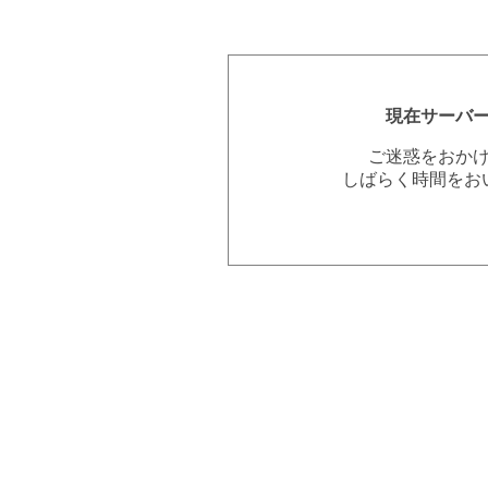
現在サーバ
ご迷惑をおか
しばらく時間をお