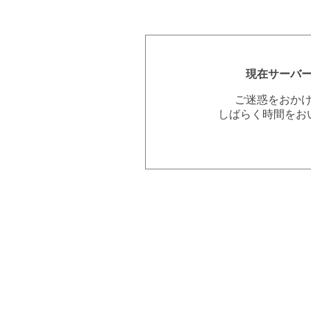
現在サーバ
ご迷惑をおか
しばらく時間をお