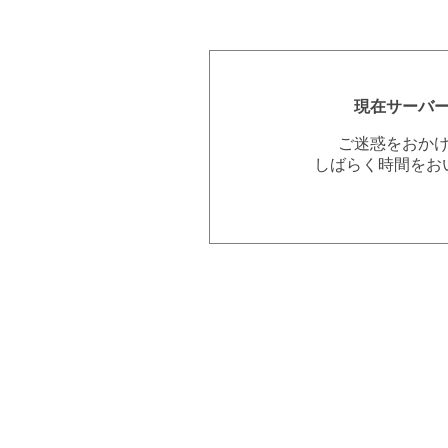
現在サーバ
ご迷惑をおか
しばらく時間をお