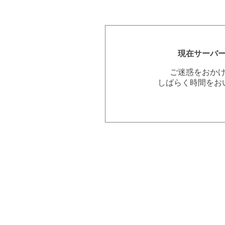
現在サーバ
ご迷惑をおか
しばらく時間をお