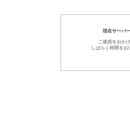
現在サーバ
ご迷惑をおか
しばらく時間をお