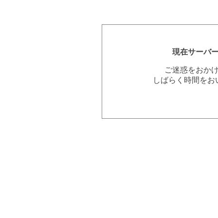
現在サーバ
ご迷惑をおか
しばらく時間をお