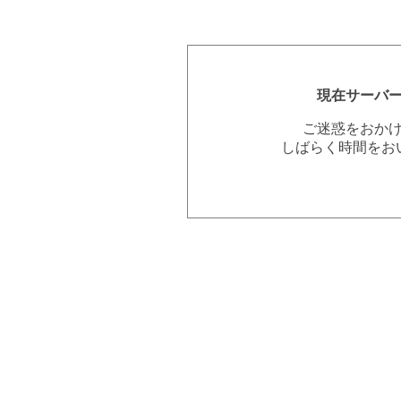
現在サーバ
ご迷惑をおか
しばらく時間をお