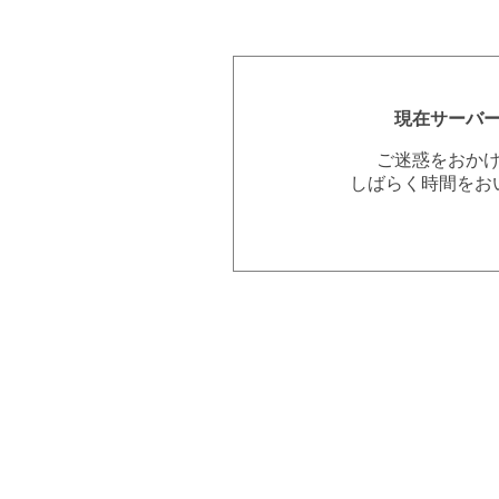
現在サーバ
ご迷惑をおか
しばらく時間をお