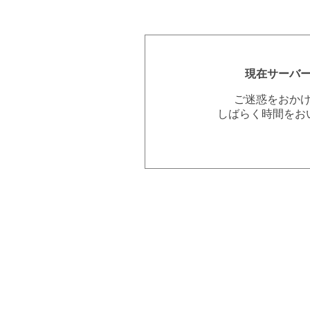
現在サーバ
ご迷惑をおか
しばらく時間をお