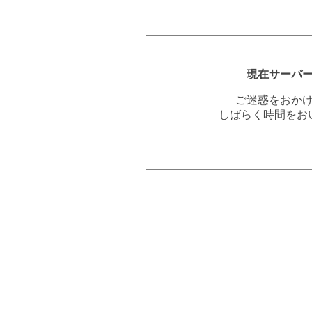
現在サーバ
ご迷惑をおか
しばらく時間をお