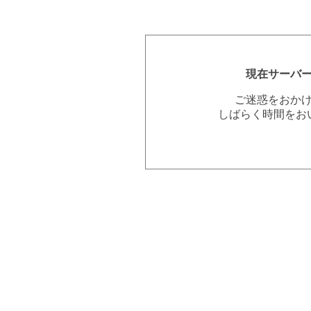
現在サーバ
ご迷惑をおか
しばらく時間をお