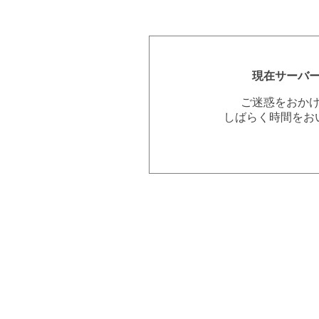
現在サーバ
ご迷惑をおか
しばらく時間をお