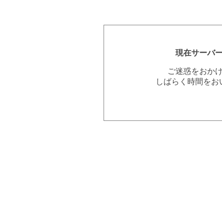
現在サーバ
ご迷惑をおか
しばらく時間をお