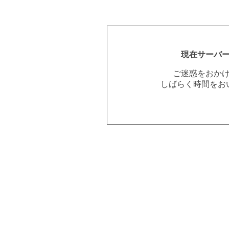
現在サーバ
ご迷惑をおか
しばらく時間をお