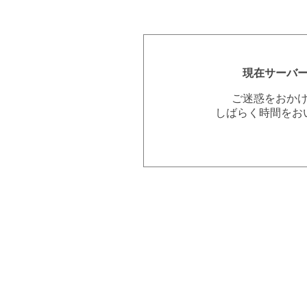
現在サーバ
ご迷惑をおか
しばらく時間をお