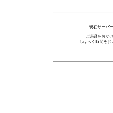
現在サーバ
ご迷惑をおか
しばらく時間をお