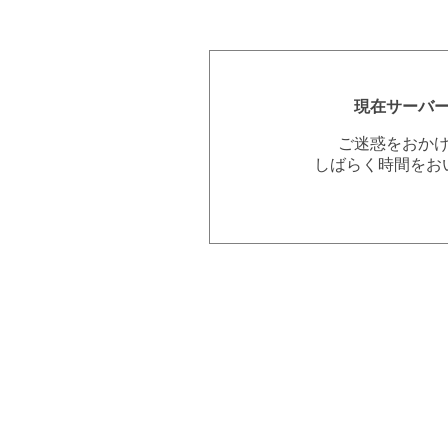
現在サーバ
ご迷惑をおか
しばらく時間をお