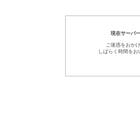
現在サーバ
ご迷惑をおか
しばらく時間をお