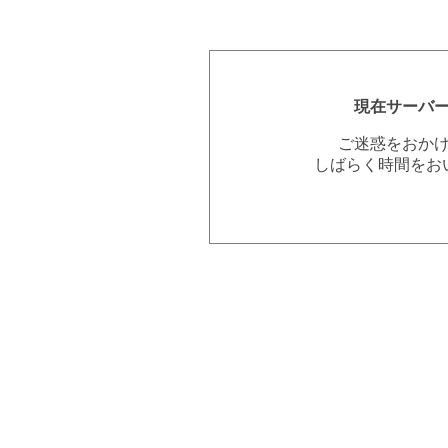
現在サーバ
ご迷惑をおか
しばらく時間をお