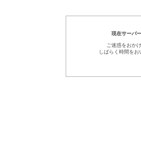
現在サーバ
ご迷惑をおか
しばらく時間をお