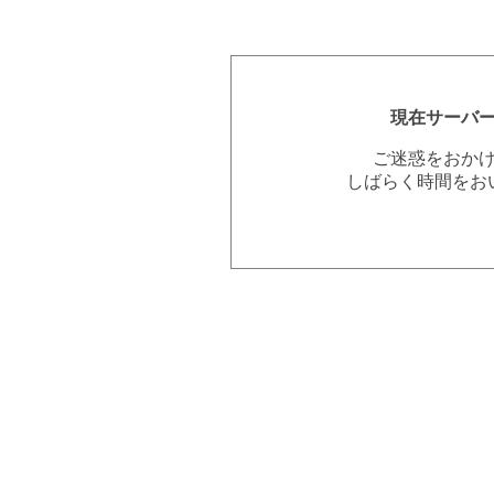
現在サーバ
ご迷惑をおか
しばらく時間をお