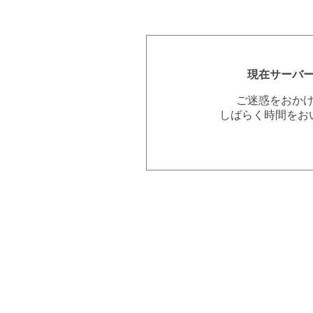
現在サーバ
ご迷惑をおか
しばらく時間をお