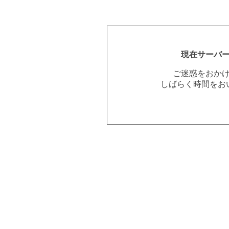
現在サーバ
ご迷惑をおか
しばらく時間をお