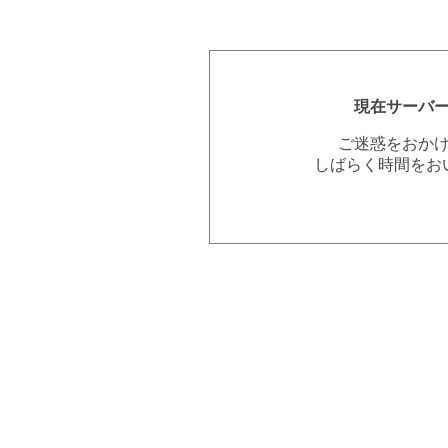
現在サーバ
ご迷惑をおか
しばらく時間をお