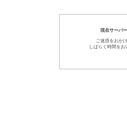
現在サーバ
ご迷惑をおか
しばらく時間をお