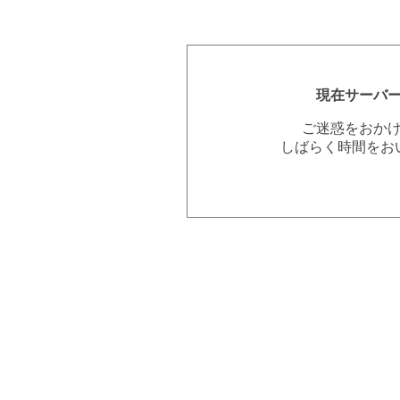
現在サーバ
ご迷惑をおか
しばらく時間をお