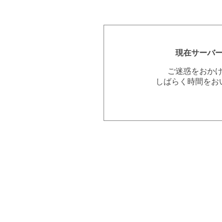
現在サーバ
ご迷惑をおか
しばらく時間をお