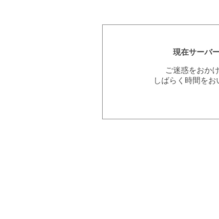
現在サーバ
ご迷惑をおか
しばらく時間をお