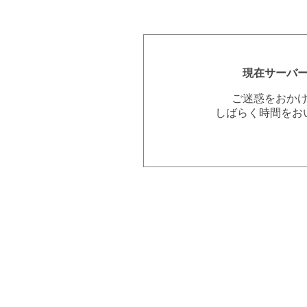
現在サーバ
ご迷惑をおか
しばらく時間をお