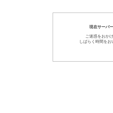
現在サーバ
ご迷惑をおか
しばらく時間をお